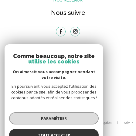
NOS RÉSEAUX
Nous suivre
ADHÉRENTS
Comme beaucoup, notre site
utilise les cookies
Nous adhérons
On aimerait vous accompagner pendant
votre visite.
En poursuivant, vous acceptez l'utilisation des
cookies par ce site, afin de vous proposer des
contenus adaptés et réaliser des statistiques !
© 2026 | Tous droits réservés
PARAMÉTRER
Nos honoraires
Nos partenaires
Mentions légales
Admin
Politique RGPD
Cookies
TOUT ACCEPTER