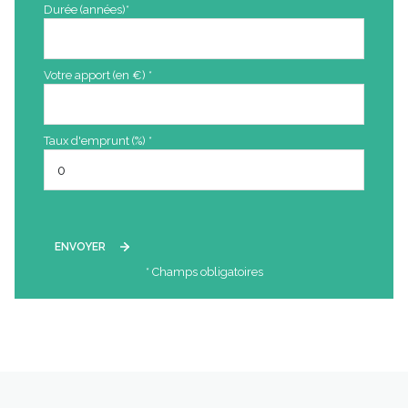
Durée (années)*
Votre apport (en €) *
Taux d'emprunt (%) *
ENVOYER
* Champs obligatoires