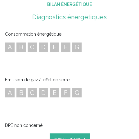
BILAN ÉNERGÉTIQUE
Diagnostics énergetiques
Consommation énergétique
A
B
C
D
E
F
G
Emission de gaz à effet de serre
A
B
C
D
E
F
G
DPE non concerné