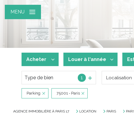
MENU
Acheter
Louer
à l'année
Es
Type de bien
1
Localisation
De l'ancien
à l'année
De l'immo pro
Parking
75001 - Paris
AGENCE IMMOBILIÈRE À PARIS 17
LOCATION
PARIS
PAR