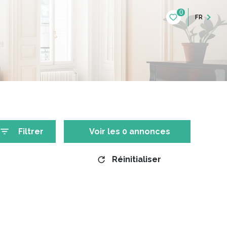
0
FR
Filtrer
Voir les
0
annonces
Réinitialiser